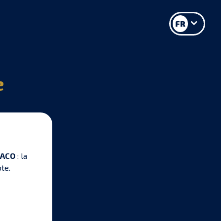
FR
e
s ACO
: la
pte.